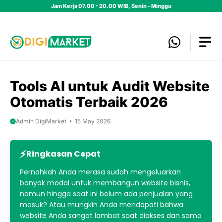
Skip
Jam Kerja 07.00 - 20.00 WIB, Senin - Minggu
to
content
Tools AI untuk Audit Website
Otomatis Terbaik 2026
Admin DigiMarket
15 May 2026
Ringkasan Cepat
Pernahkah Anda merasa sudah mengeluarkan
banyak modal untuk membangun website bisnis,
namun hingga saat ini belum ada penjualan yang
masuk? Atau mungkin Anda mendapati bahwa
website Anda sangat lambat saat diakses dan sama