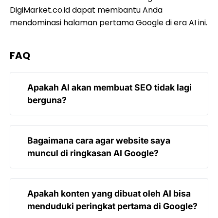
DigiMarket.co.id dapat membantu Anda
mendominasi halaman pertama Google di era AI ini.
FAQ
Apakah AI akan membuat SEO tidak lagi
berguna?
Sama sekali tidak. SEO justru menjadi lebih
Bagaimana cara agar website saya
penting namun metodenya berubah. Fokus
muncul di ringkasan AI Google?
SEO sekarang beralih dari sekadar kata kunci
ke kualitas konten, otoritas merek, dan
pengalaman pengguna yang lebih baik agar
Anda perlu menyediakan jawaban yang
Apakah konten yang dibuat oleh AI bisa
bisa dipahami oleh algoritma AI Google.
ringkas, akurat, dan terstruktur dengan baik di
menduduki peringkat pertama di Google?
dalam konten Anda. Menggunakan data yang