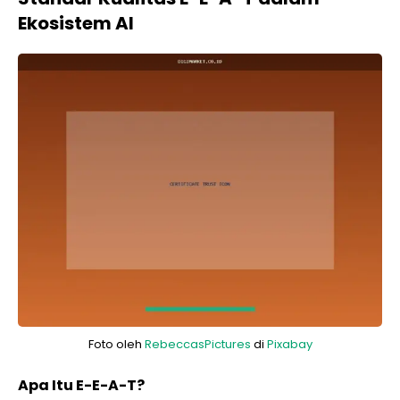
Ekosistem AI
Foto oleh
RebeccasPictures
di
Pixabay
Apa Itu E-E-A-T?