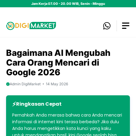
Skip
Jam Kerja 07.00 - 20.00 WIB, Senin - Minggu
to
content
Bagaimana AI Mengubah
Cara Orang Mencari di
Google 2026
Admin DigiMarket
14 May 2026
Ringkasan Cepat
Pernahkah Anda merasa bahwa cara Anda mencari
informasi di internet kini terasa berbeda? Jika dulu
Anda harus mengetikkan kata kunci yang kaku
untuk mendapatkan hasil, kini Google seolah bisa