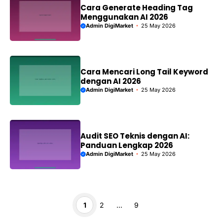
Cara Generate Heading Tag
Menggunakan AI 2026
Admin DigiMarket
25 May 2026
Cara Mencari Long Tail Keyword
dengan AI 2026
Admin DigiMarket
25 May 2026
Audit SEO Teknis dengan AI:
Panduan Lengkap 2026
Admin DigiMarket
25 May 2026
Page
Page
Page
1
2
…
9