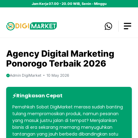
Skip
Jam Kerja 07.00 - 20.00 WIB, Senin - Minggu
to
content
Agency Digital Marketing
Ponorogo Terbaik 2026
Admin DigiMarket
10 May 2026
Ringkasan Cepat
Pernahkah Sobat DigiMarket merasa sudah banting
tulang mempromosikan produk, namun pesanan
yang masuk justru jalan di tempat? Menjalankan
bisnis di era sekarang memang menyuguhkan
tantangan yang jauh berbeda dibandingkan satu