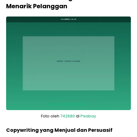
Menarik Pelanggan
Foto oleh
742680
di
Pixabay
Copywriting yang Menjual dan Persuasif