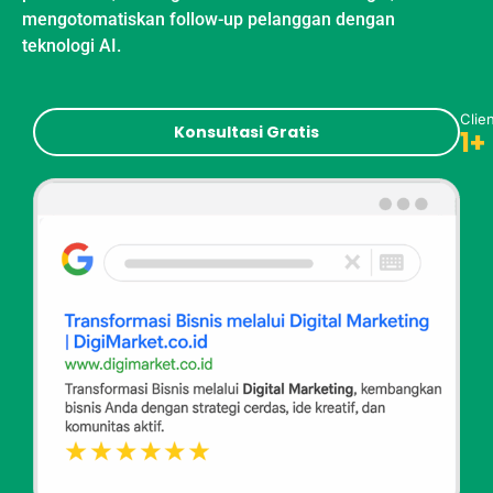
mengotomatiskan follow-up pelanggan dengan
teknologi AI.
Clie
Konsultasi Gratis
1
+