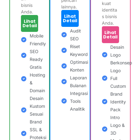
pencari
kuat
bisnis
lainnya.
identita
Anda.
Lihat
s bisnis
Detail
Lihat
Anda.
Detail
Audit
Lihat
Mobile
Detail
SEO
Friendly
Riset
Desain
SEO
Keyword
Logo
Ready
Optimasi
Berkonsep
Gratis
Konten
Logo
Hosting
Laporan
Full
&
Bulanan
Custom
Domain
Integrasi
Brand
Desain
Tools
Identity
Kustom
Analitik
Pack
Sesuai
Intro
Brand
Logo &
SSL &
3D
Proteksi