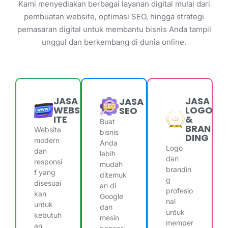
Kami menyediakan berbagai layanan digital mulai dari
pembuatan website, optimasi SEO, hingga strategi
pemasaran digital untuk membantu bisnis Anda tampil
unggul dan berkembang di dunia online.
JASA
JASA
JASA
WEBS
LOGO
SEO
ITE
&
Buat
BRAN
Website
bisnis
DING
modern
Anda
Logo
dan
lebih
dan
responsi
mudah
brandin
f yang
ditemuk
g
disesuai
an di
profesio
kan
Google
nal
untuk
dan
untuk
kebutuh
mesin
memper
an