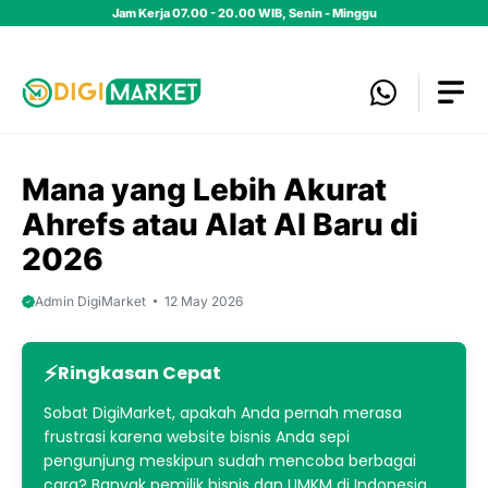
Skip
Jam Kerja 07.00 - 20.00 WIB, Senin - Minggu
to
content
Mana yang Lebih Akurat
Ahrefs atau Alat AI Baru di
2026
Admin DigiMarket
12 May 2026
Ringkasan Cepat
Sobat DigiMarket, apakah Anda pernah merasa
frustrasi karena website bisnis Anda sepi
pengunjung meskipun sudah mencoba berbagai
cara? Banyak pemilik bisnis dan UMKM di Indonesia