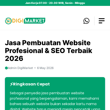
Skip
Jam Kerja 07.00 - 20.00 WIB, Senin - Minggu
to
content
Jasa Pembuatan Website
Profesional & SEO Terbaik
2026
Admin DigiMarket
6 May 2026
Ringkasan Cepat
Sebagai penyedia jasa pembuatan website
profesional yang berpengalaman, kami memahami
bahwa sebuah website bukan sekadar kartu nama
digital. Website harus menjadi mesin pencetak uang