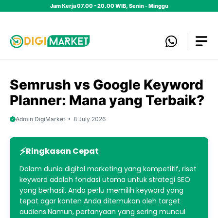
Skip
Jam Kerja 07.00 - 20.00 WIB, Senin - Minggu
to
content
Semrush vs Google Keyword
Planner: Mana yang Terbaik?
Admin DigiMarket
8 July 2026
Ringkasan Cepat
Dalam dunia digital marketing yang kompetitif, riset
keyword adalah fondasi utama untuk strategi SEO
yang berhasil. Anda perlu memilih keyword yang
tepat agar konten Anda ditemukan oleh target
audiens.Namun, pertanyaan yang sering muncul