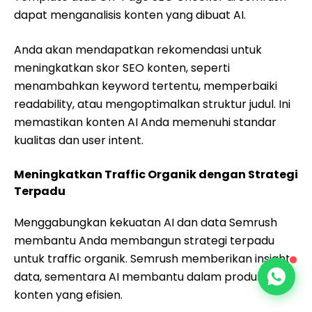
dapat menganalisis konten yang dibuat AI.
Anda akan mendapatkan rekomendasi untuk
meningkatkan skor SEO konten, seperti
menambahkan keyword tertentu, memperbaiki
readability, atau mengoptimalkan struktur judul. Ini
memastikan konten AI Anda memenuhi standar
kualitas dan user intent.
Meningkatkan Traffic Organik dengan Strategi
Terpadu
Menggabungkan kekuatan AI dan data Semrush
membantu Anda membangun strategi terpadu
untuk traffic organik. Semrush memberikan insight
data, sementara AI membantu dalam produksi
konten yang efisien.