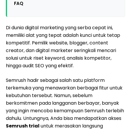
FAQ
Di dunia digital marketing yang serba cepat ini,
memiliki alat yang tepat adalah kunci untuk tetap
kompetitif. Pemilik website, blogger, content
creator, dan digital marketer seringkali mencari
solusi untuk riset keyword, analisis kompetitor,
hingga audit SEO yang efektif.
Semrush hadir sebagai salah satu platform
terkemuka yang menawarkan berbagai fitur untuk
kebutuhan tersebut. Namun, sebelum
berkomitmen pada langganan berbayar, banyak
yang ingin mencoba kemampuan Semrush terlebih
dahulu. Untungnya, Anda bisa mendapatkan akses
Semrush trial
untuk merasakan langsung