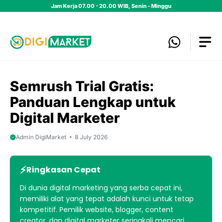
Skip
Jam Kerja 07.00 - 20.00 WIB, Senin - Minggu
to
content
Semrush Trial Gratis:
Panduan Lengkap untuk
Digital Marketer
Admin DigiMarket
8 July 2026
Ringkasan Cepat
Di dunia digital marketing yang serba cepat ini,
memiliki alat yang tepat adalah kunci untuk tetap
kompetitif. Pemilik website, blogger, content
creator, dan digital marketer seringkali mencari