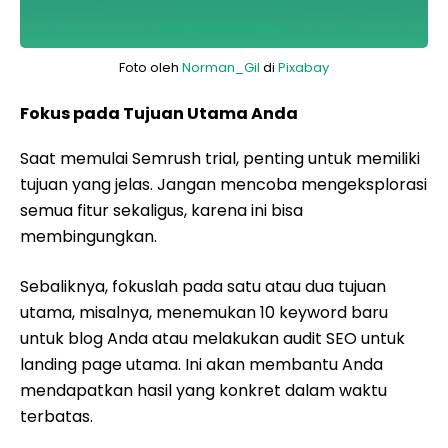
Foto oleh
Norman_Gil
di
Pixabay
Fokus pada Tujuan Utama Anda
Saat memulai Semrush trial, penting untuk memiliki
tujuan yang jelas. Jangan mencoba mengeksplorasi
semua fitur sekaligus, karena ini bisa
membingungkan.
Sebaliknya, fokuslah pada satu atau dua tujuan
utama, misalnya, menemukan 10 keyword baru
untuk blog Anda atau melakukan audit SEO untuk
landing page utama. Ini akan membantu Anda
mendapatkan hasil yang konkret dalam waktu
terbatas.