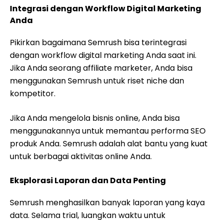
Integrasi dengan Workflow Digital Marketing
Anda
Pikirkan bagaimana Semrush bisa terintegrasi
dengan workflow digital marketing Anda saat ini.
Jika Anda seorang affiliate marketer, Anda bisa
menggunakan Semrush untuk riset niche dan
kompetitor.
Jika Anda mengelola bisnis online, Anda bisa
menggunakannya untuk memantau performa SEO
produk Anda. Semrush adalah alat bantu yang kuat
untuk berbagai aktivitas online Anda.
Eksplorasi Laporan dan Data Penting
Semrush menghasilkan banyak laporan yang kaya
data. Selama trial, luangkan waktu untuk