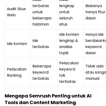
terbatas
lengkap
Biasanya
Audit Situs
untuk
untuk
hanya fitur
Web
beberapa
seluruh
dasar
halaman
situs
Ide konten
Hanya ide
Ide
lengkap &
berdasark
Ide Konten
terbatas
analisis
keyword
topik
dasar
Pelacakan
Beberapa
Tidak ada
Pelacakan
keyword
keyword
atau sanga
Ranking
tak
terbatas
manual
terbatas
Mengapa Semrush Penting untuk AI
Tools dan Content Marketing