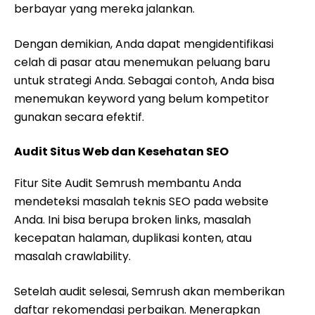
berbayar yang mereka jalankan.
Dengan demikian, Anda dapat mengidentifikasi
celah di pasar atau menemukan peluang baru
untuk strategi Anda. Sebagai contoh, Anda bisa
menemukan keyword yang belum kompetitor
gunakan secara efektif.
Audit Situs Web dan Kesehatan SEO
Fitur Site Audit Semrush membantu Anda
mendeteksi masalah teknis SEO pada website
Anda. Ini bisa berupa broken links, masalah
kecepatan halaman, duplikasi konten, atau
masalah crawlability.
Setelah audit selesai, Semrush akan memberikan
daftar rekomendasi perbaikan. Menerapkan