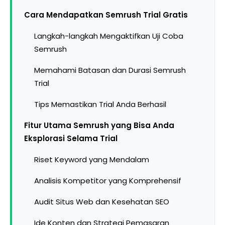
Cara Mendapatkan Semrush Trial Gratis
Langkah-langkah Mengaktifkan Uji Coba
Semrush
Memahami Batasan dan Durasi Semrush
Trial
Tips Memastikan Trial Anda Berhasil
Fitur Utama Semrush yang Bisa Anda
Eksplorasi Selama Trial
Riset Keyword yang Mendalam
Analisis Kompetitor yang Komprehensif
Audit Situs Web dan Kesehatan SEO
Ide Konten dan Strategi Pemasaran