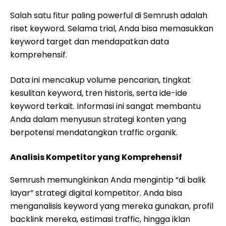
Salah satu fitur paling powerful di Semrush adalah
riset keyword. Selama trial, Anda bisa memasukkan
keyword target dan mendapatkan data
komprehensif.
Data ini mencakup volume pencarian, tingkat
kesulitan keyword, tren historis, serta ide-ide
keyword terkait. Informasi ini sangat membantu
Anda dalam menyusun strategi konten yang
berpotensi mendatangkan traffic organik.
Analisis Kompetitor yang Komprehensif
Semrush memungkinkan Anda mengintip “di balik
layar” strategi digital kompetitor. Anda bisa
menganalisis keyword yang mereka gunakan, profil
backlink mereka, estimasi traffic, hingga iklan