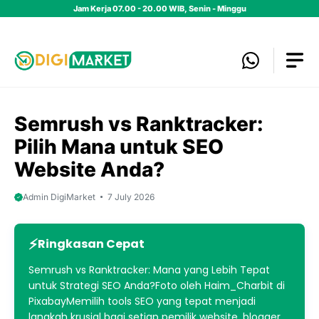
Skip
Jam Kerja 07.00 - 20.00 WIB, Senin - Minggu
to
content
Semrush vs Ranktracker:
Pilih Mana untuk SEO
Website Anda?
Admin DigiMarket
7 July 2026
Ringkasan Cepat
Semrush vs Ranktracker: Mana yang Lebih Tepat
untuk Strategi SEO Anda?Foto oleh Haim_Charbit di
PixabayMemilih tools SEO yang tepat menjadi
langkah krusial bagi setiap pemilik website, blogger,