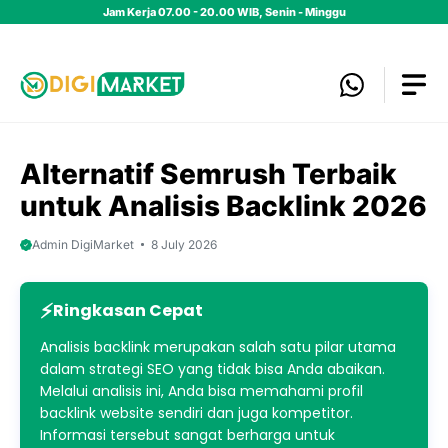
Skip
Jam Kerja 07.00 - 20.00 WIB, Senin - Minggu
to
content
Alternatif Semrush Terbaik
untuk Analisis Backlink 2026
Admin DigiMarket
8 July 2026
Ringkasan Cepat
Analisis backlink merupakan salah satu pilar utama
dalam strategi SEO yang tidak bisa Anda abaikan.
Melalui analisis ini, Anda bisa memahami profil
backlink website sendiri dan juga kompetitor.
Informasi tersebut sangat berharga untuk