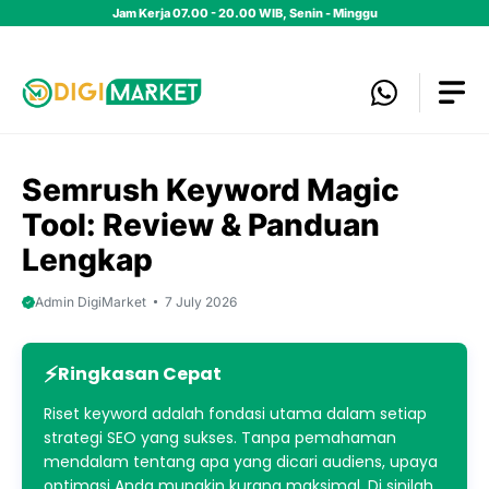
Skip
Jam Kerja 07.00 - 20.00 WIB, Senin - Minggu
to
content
Semrush Keyword Magic
Tool: Review & Panduan
Lengkap
Admin DigiMarket
7 July 2026
Ringkasan Cepat
Riset keyword adalah fondasi utama dalam setiap
strategi SEO yang sukses. Tanpa pemahaman
mendalam tentang apa yang dicari audiens, upaya
optimasi Anda mungkin kurang maksimal. Di sinilah