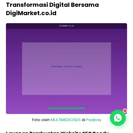
Transformasi Digital Bersama
DigiMarket.co.id
Foto oleh
MULTIMEDIOSDS
di
Pixabay