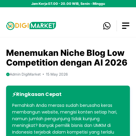
Skip
Jam Kerja 07.00 - 20.00 WIB, Senin - Minggu
to
content
Menemukan Niche Blog Low
Competition dengan AI 2026
Admin DigiMarket
15 May 2026
Ringkasan Cepat
Pernahkah Anda merasa sudah berusaha keras
membangun website, mengisi konten setiap hari,
namun jumlah pengunjung tidak kunjung
meningkat? Banyak pemilik bisnis dan UMKM di
Indonesia terjebak dalam kompetisi yang terlalu