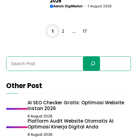
2026
Admin DigiMarket
7 August 2026
Page
Page
Page
1
2
…
17
Search
Other Post
AI SEO Checker Gratis: Optimasi Website
Instan 2026
8 August 2026
Platform Audit Website Otomatis AI:
Optimasi Kinerja Digital Anda
8 August 2026