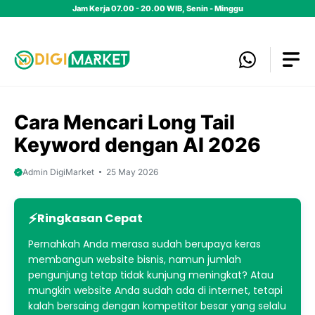
Skip
Jam Kerja 07.00 - 20.00 WIB, Senin - Minggu
to
content
Cara Mencari Long Tail
Keyword dengan AI 2026
Admin DigiMarket
25 May 2026
Ringkasan Cepat
Pernahkah Anda merasa sudah berupaya keras
membangun website bisnis, namun jumlah
pengunjung tetap tidak kunjung meningkat? Atau
mungkin website Anda sudah ada di internet, tetapi
kalah bersaing dengan kompetitor besar yang selalu