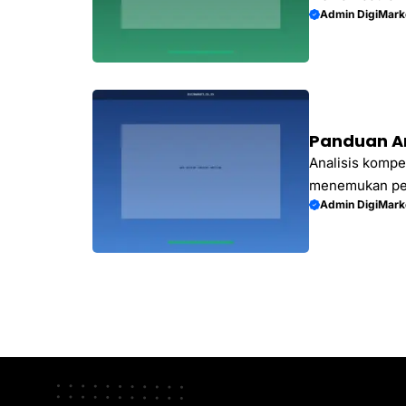
Admin DigiMark
Panduan An
Analisis kompe
menemukan pel
Admin DigiMark
praktisnya dal