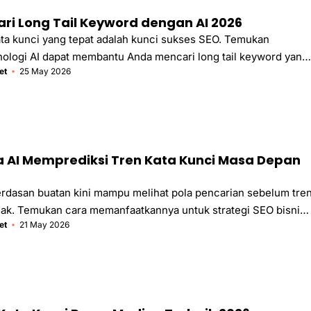
ri Long Tail Keyword dengan AI 2026
a kunci yang tepat adalah kunci sukses SEO. Temukan
ologi AI dapat membantu Anda mencari long tail keyword yang
et
25 May 2026
embeli berkualitas.
AI Memprediksi Tren Kata Kunci Masa Depan
rdasan buatan kini mampu melihat pola pencarian sebelum tre
ak. Temukan cara memanfaatkannya untuk strategi SEO bisnis
et
21 May 2026