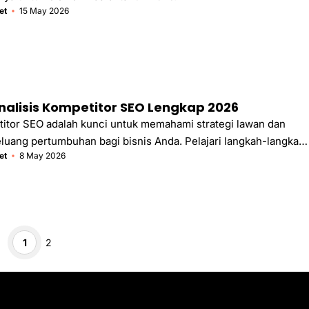
et
15 May 2026
alisis Kompetitor SEO Lengkap 2026
titor SEO adalah kunci untuk memahami strategi lawan dan
uang pertumbuhan bagi bisnis Anda. Pelajari langkah-langkah
et
8 May 2026
am panduan ini untuk menguasai halaman pertama Google.
Page
Page
1
2