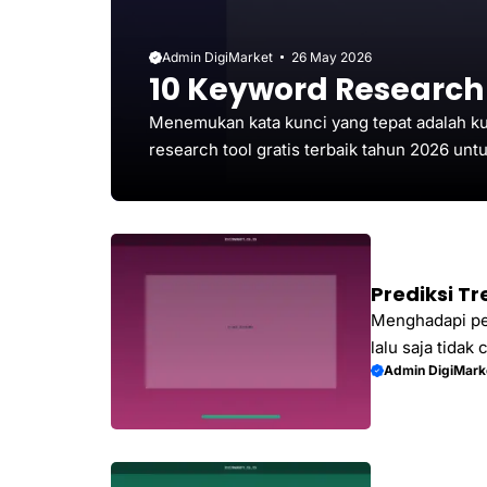
Admin DigiMarket
26 May 2026
10 Keyword Research 
Menemukan kata kunci yang tepat adalah kun
research tool gratis terbaik tahun 2026 unt
signifikan.
Prediksi T
Menghadapi per
lalu saja tida
Admin DigiMark
membantu bisn
menyadarinya.