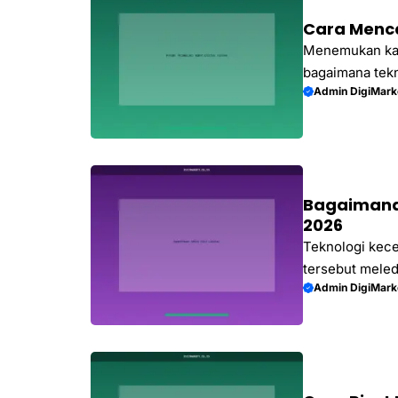
Cara Menca
Menemukan kat
bagaimana tekn
Admin DigiMark
mendatangkan p
Bagaimana 
2026
Teknologi kece
tersebut meled
Admin DigiMark
Anda.