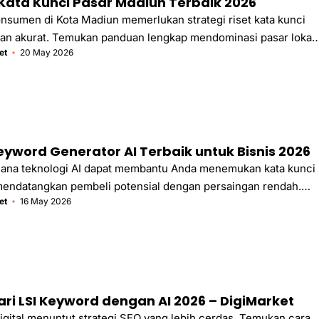
 Kata Kunci Pasar Madiun Terbaik 2026
sumen di Kota Madiun memerlukan strategi riset kata kunci
dan akurat. Temukan panduan lengkap mendominasi pasar lokal
et
20 May 2026
Keyword Generator AI Terbaik untuk Bisnis 2026
imana teknologi AI dapat membantu Anda menemukan kata kunci
mendatangkan pembeli potensial dengan persaingan rendah.
et
16 May 2026
ategi SEO bisnis Anda untuk hasil yang lebih terukur dan
ri LSI Keyword dengan AI 2026 – DigiMarket
igital menuntut strategi SEO yang lebih cerdas. Temukan cara