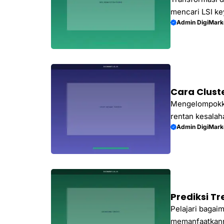
mencari LSI k
Admin DigiMark
dan meningkatk
Cara Clust
Mengelompokka
rentan kesala
Admin DigiMark
teknologi AI un
Prediksi T
Pelajari bagai
memanfaatkanny