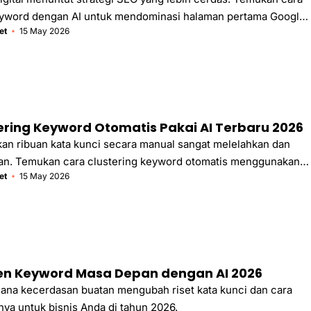
eyword dengan AI untuk mendominasi halaman pertama Google
et
15 May 2026
an trafik bisnis Anda.
ering Keyword Otomatis Pakai AI Terbaru 2026
n ribuan kata kunci secara manual sangat melelahkan dan
han. Temukan cara clustering keyword otomatis menggunakan
et
15 May 2026
tuk strategi konten yang lebih efektif dan efisien.
ren Keyword Masa Depan dengan AI 2026
mana kecerdasan buatan mengubah riset kata kunci dan cara
a untuk bisnis Anda di tahun 2026.