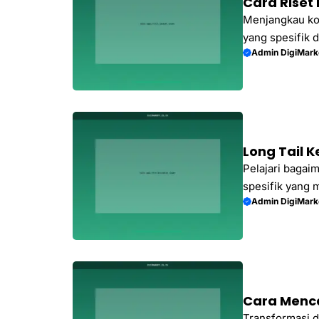
Cara Riset
Menjangkau kon
yang spesifik 
Admin DigiMark
Madiun di sini.
Long Tail 
Pelajari baga
spesifik yang 
Admin DigiMark
Optimalkan str
maksimal.
Cara Menca
Transformasi d