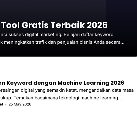
Tool Gratis Terbaik 2026
ci sukses digital marketing. Pelajari daftar keyword
uk meningkatkan trafik dan penjualan bisnis Anda secara
ren Keyword dengan Machine Learning 2026
saingan digital yang semakin ketat, mengandalkan data masa
k cukup. Temukan bagaimana teknologi machine learning
et
25 May 2026
is Anda memprediksi tren kata kunci sebelum kompetitor