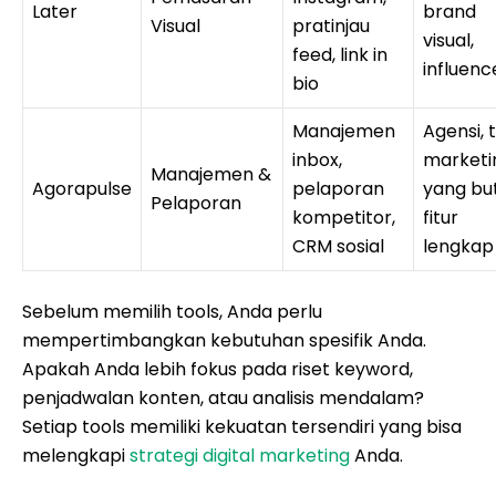
Later
brand
Visual
pratinjau
visual,
feed, link in
influenc
bio
Manajemen
Agensi, 
inbox,
marketi
Manajemen &
Agorapulse
pelaporan
yang bu
Pelaporan
kompetitor,
fitur
CRM sosial
lengkap
Sebelum memilih tools, Anda perlu
mempertimbangkan kebutuhan spesifik Anda.
Apakah Anda lebih fokus pada riset keyword,
penjadwalan konten, atau analisis mendalam?
Setiap tools memiliki kekuatan tersendiri yang bisa
melengkapi
strategi digital marketing
Anda.