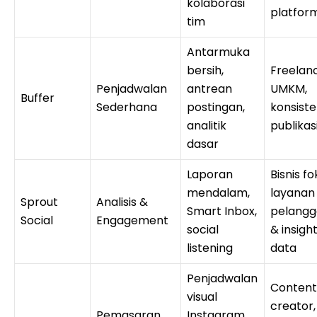
kolaborasi
platfor
tim
Antarmuka
bersih,
Freelanc
Penjadwalan
antrean
UMKM,
Buffer
Sederhana
postingan,
konsiste
analitik
publikas
dasar
Laporan
Bisnis fo
mendalam,
layanan
Sprout
Analisis &
Smart Inbox,
pelang
Social
Engagement
social
& insigh
listening
data
Penjadwalan
Content
visual
creator,
Pemasaran
Instagram,