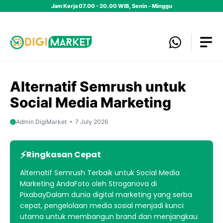
Skip
Jam Kerja 07.00 - 20.00 WIB, Senin - Minggu
to
content
Alternatif Semrush untuk
Social Media Marketing
Admin DigiMarket
7 July 2026
Ringkasan Cepat
Alternatif Semrush Terbaik untuk Social Media
Marketing AndaFoto oleh Stroganova di
PixabayDalam dunia digital marketing yang serba
cepat, pengelolaan media sosial menjadi kunci
utama untuk membangun brand dan menjangkau