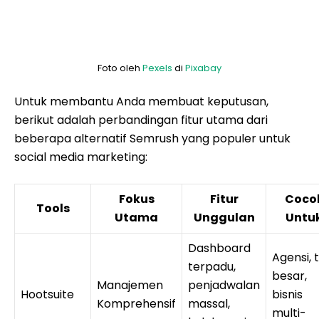
Foto oleh
Pexels
di
Pixabay
Untuk membantu Anda membuat keputusan,
berikut adalah perbandingan fitur utama dari
beberapa alternatif Semrush yang populer untuk
social media marketing:
Fokus
Fitur
Coco
Tools
Utama
Unggulan
Untu
Dashboard
Agensi, 
terpadu,
besar,
Manajemen
penjadwalan
Hootsuite
bisnis
Komprehensif
massal,
multi-