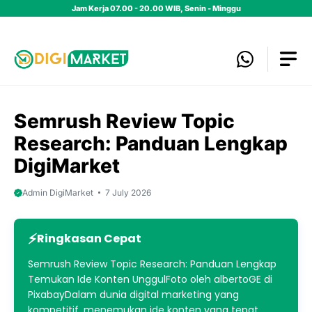
Skip
Jam Kerja 07.00 - 20.00 WIB, Senin - Minggu
to
content
Semrush Review Topic
Research: Panduan Lengkap
DigiMarket
Admin DigiMarket
7 July 2026
Ringkasan Cepat
Semrush Review Topic Research: Panduan Lengkap
Temukan Ide Konten UnggulFoto oleh albertoGE di
PixabayDalam dunia digital marketing yang
kompetitif, menemukan ide konten yang tepat