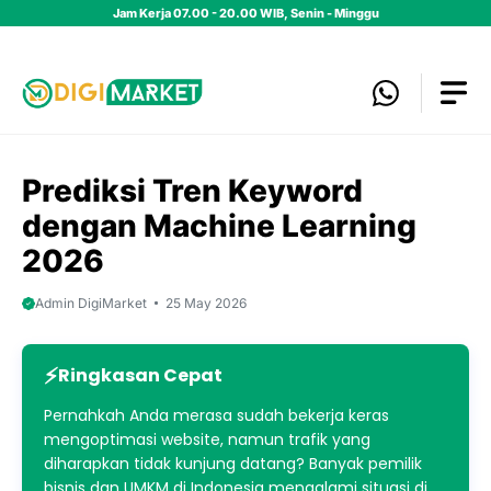
Skip
Jam Kerja 07.00 - 20.00 WIB, Senin - Minggu
to
content
Prediksi Tren Keyword
dengan Machine Learning
2026
Admin DigiMarket
25 May 2026
Ringkasan Cepat
Pernahkah Anda merasa sudah bekerja keras
mengoptimasi website, namun trafik yang
diharapkan tidak kunjung datang? Banyak pemilik
bisnis dan UMKM di Indonesia mengalami situasi di