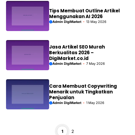
Tips Membuat Outline Artikel
Menggunakan AI 2026
Admin DigiMarket
13 May 2026
Jasa Artikel SEO Murah
Berkualitas 2026 –
DigiMarket.co.id
Admin DigiMarket
7 May 2026
Cara Membuat Copywriting
Menarik untuk Tingkatkan
Penjualan
Admin DigiMarket
1 May 2026
Page
Page
1
2