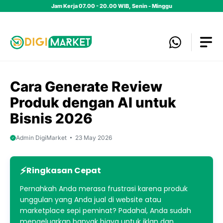
Skip
Jam Kerja 07.00 - 20.00 WIB, Senin - Minggu
to
content
Cara Generate Review
Produk dengan AI untuk
Bisnis 2026
Admin DigiMarket
23 May 2026
Ringkasan Cepat
Pernahkah Anda merasa frustrasi karena produk
unggulan yang Anda jual di website atau
marketplace sepi peminat? Padahal, Anda sudah
mengeluarkan banyak biaya untuk iklan dan