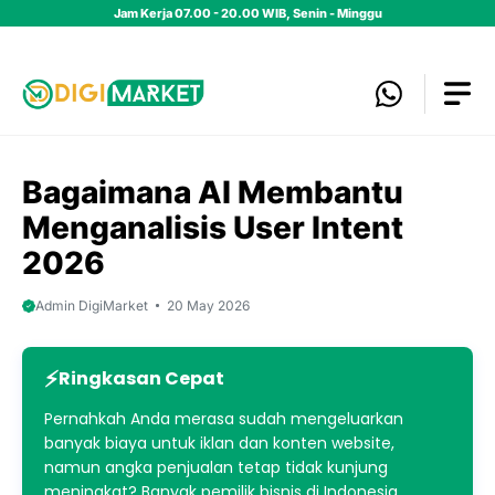
Skip
Jam Kerja 07.00 - 20.00 WIB, Senin - Minggu
to
content
Bagaimana AI Membantu
Menganalisis User Intent
2026
Admin DigiMarket
20 May 2026
Ringkasan Cepat
Pernahkah Anda merasa sudah mengeluarkan
banyak biaya untuk iklan dan konten website,
namun angka penjualan tetap tidak kunjung
meningkat? Banyak pemilik bisnis di Indonesia