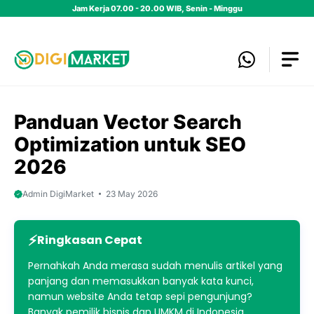
Skip
Jam Kerja 07.00 - 20.00 WIB, Senin - Minggu
to
content
Panduan Vector Search
Optimization untuk SEO
2026
Admin DigiMarket
23 May 2026
Ringkasan Cepat
Pernahkah Anda merasa sudah menulis artikel yang
panjang dan memasukkan banyak kata kunci,
namun website Anda tetap sepi pengunjung?
Banyak pemilik bisnis dan UMKM di Indonesia