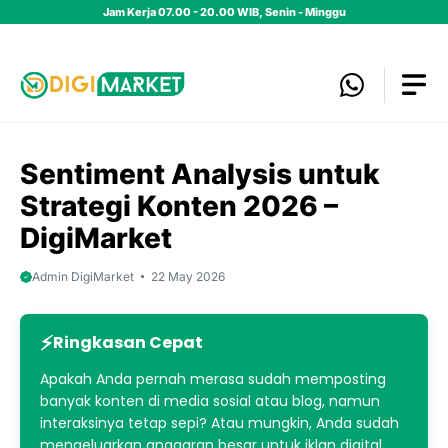
Skip
Jam Kerja 07.00 - 20.00 WIB, Senin - Minggu
to
content
Sentiment Analysis untuk
Strategi Konten 2026 –
DigiMarket
Admin DigiMarket
22 May 2026
Ringkasan Cepat
Apakah Anda pernah merasa sudah memposting
banyak konten di media sosial atau blog, namun
interaksinya tetap sepi? Atau mungkin, Anda sudah
mengeluarkan anggaran besar untuk iklan digital