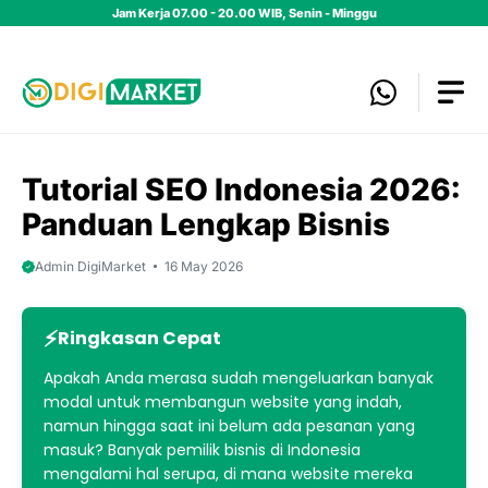
Skip
Jam Kerja 07.00 - 20.00 WIB, Senin - Minggu
to
content
Tutorial SEO Indonesia 2026:
Panduan Lengkap Bisnis
Admin DigiMarket
16 May 2026
Ringkasan Cepat
Apakah Anda merasa sudah mengeluarkan banyak
modal untuk membangun website yang indah,
namun hingga saat ini belum ada pesanan yang
masuk? Banyak pemilik bisnis di Indonesia
mengalami hal serupa, di mana website mereka