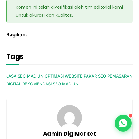
yang dekat memudahkan pelanggan untuk
Layanan kami sudah mencakup paket
Konten ini telah diverifikasi oleh tim editorial kami
mengunjungi atau menggunakan jasa Anda.
lengkap mulai dari desain kustom, hosting
untuk akurasi dan kualitas.
cepat, SSL, hingga optimasi dasar SEO. Kami
memastikan website Anda tidak hanya cantik
secara visual, tetapi juga fungsional dan siap
Bagikan:
bersaing di mesin pencari sejak hari pertama
diluncurkan.
Tags
JASA SEO MADIUN
OPTIMASI WEBSITE
PAKAR SEO
PEMASARAN
DIGITAL
REKOMENDASI SEO MADIUN
Admin DigiMarket