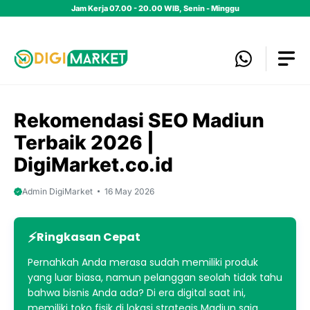
Skip
Jam Kerja 07.00 - 20.00 WIB, Senin - Minggu
to
content
Rekomendasi SEO Madiun
Terbaik 2026 |
DigiMarket.co.id
Admin DigiMarket
16 May 2026
Ringkasan Cepat
Pernahkah Anda merasa sudah memiliki produk
yang luar biasa, namun pelanggan seolah tidak tahu
bahwa bisnis Anda ada? Di era digital saat ini,
memiliki toko fisik di lokasi strategis Madiun saja