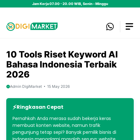
Skip
Jam Kerja 07.00 - 20.00 WIB, Senin - Minggu
to
content
10 Tools Riset Keyword AI
Bahasa Indonesia Terbaik
2026
Admin DigiMarket
15 May 2026
Ringkasan Cepat
Pernahkah Anda merasa sudah bekerja keras
membuat konten website, namun trafik
pengunjung tetap sepi? Banyak pemilik bisnis di
Indonesia mengalami masalah serupa: website