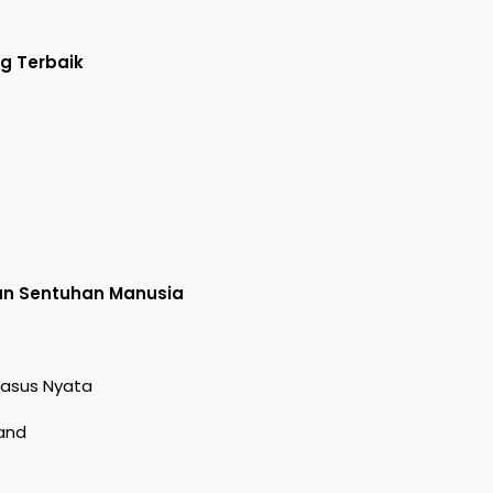
og Terbaik
t
an Sentuhan Manusia
asus Nyata
and