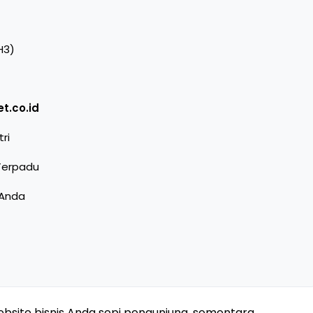
H3)
t.co.id
ri
Terpadu
 Anda
bsite bisnis Anda sepi pengunjung, sementara