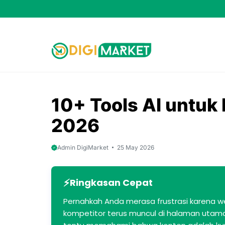
Skip
to
content
10+ Tools AI untuk 
2026
Admin DigiMarket
25 May 2026
Ringkasan Cepat
Pernahkah Anda merasa frustrasi karena w
kompetitor terus muncul di halaman utama