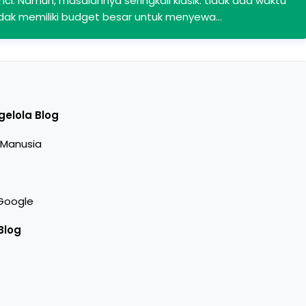
. Namun, masalahnya seringkali klasik: tidak ada waktu
tidak memiliki budget besar untuk menyewa…
elola Blog
 Manusia
Google
Blog