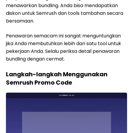
menawarkan bundling. Anda bisa mendapatkan
diskon untuk Semrush dan tools tambahan secara
bersamaan.
Penawaran semacam ini sangat menguntungkan
jika Anda membutuhkan lebih dari satu tool untuk
pekerjaan Anda. Selalu periksa detail penawaran
bundling dengan cermat.
Langkah-langkah Menggunakan
Semrush Promo Code