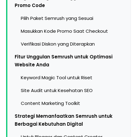
Promo Code
Pilih Paket Semrush yang Sesuai
Masukkan Kode Promo Saat Checkout
Verifikasi Diskon yang Diterapkan
Fitur Unggulan Semrush untuk Optimasi
Website Anda
Keyword Magic Tool untuk Riset
Site Audit untuk Kesehatan SEO
Content Marketing Toolkit
Strategi Memanfaatkan Semrush untuk
Berbagai Kebutuhan Digital
Untuk Blogger dan Content Creator