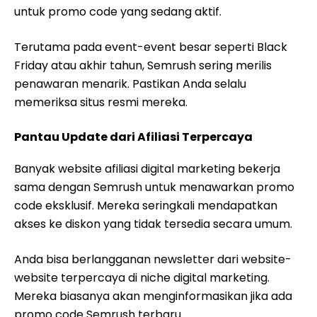
untuk promo code yang sedang aktif.
Terutama pada event-event besar seperti Black
Friday atau akhir tahun, Semrush sering merilis
penawaran menarik. Pastikan Anda selalu
memeriksa situs resmi mereka.
Pantau Update dari Afiliasi Terpercaya
Banyak website afiliasi digital marketing bekerja
sama dengan Semrush untuk menawarkan promo
code eksklusif. Mereka seringkali mendapatkan
akses ke diskon yang tidak tersedia secara umum.
Anda bisa berlangganan newsletter dari website-
website terpercaya di niche digital marketing.
Mereka biasanya akan menginformasikan jika ada
promo code Semrush terbaru.