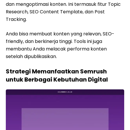
dan mengoptimasi konten. Ini termasuk fitur Topic
Research, SEO Content Template, dan Post
Tracking.
Anda bisa membuat konten yang relevan, SEO-
friendly, dan berkinerja tinggi. Tools ini juga
membantu Anda melacak performa konten
setelah dipublikasikan.
Strategi Memanfaatkan Semrush
untuk Berbagai Kebutuhan Digital