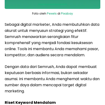
Foto oleh
Pexels
di
Pixabay
Sebagai digital marketer, Anda membutuhkan data
akurat untuk menyusun strategi yang efektif.
Semrush menawarkan serangkaian fitur
komprehensif yang menjadi fondasi kesuksesan
online. Tools ini membantu Anda memahami pasar,
kompetitor, dan audiens secara mendalam.
Dengan data dari Semrush, Anda dapat membuat
keputusan berbasis informasi, bukan sekadar
asumsi. Ini membantu Anda menghemat waktu dan
sumber daya dalam mencapai target digital
marketing.
Riset Keyword Mendalam