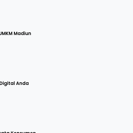
 UMKM Madiun
igital Anda