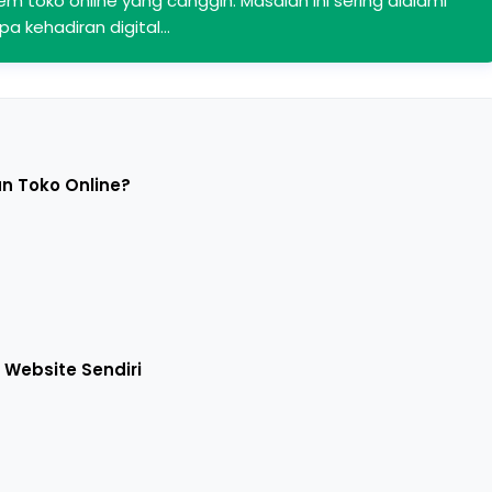
m toko online yang canggih. Masalah ini sering dialami
npa kehadiran digital…
n Toko Online?
 Website Sendiri