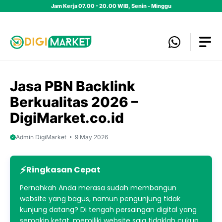
Skip
Jam Kerja 07.00 - 20.00 WIB, Senin - Minggu
to
content
Jasa PBN Backlink
Berkualitas 2026 –
DigiMarket.co.id
Admin DigiMarket
9 May 2026
Ringkasan Cepat
Pernahkah Anda merasa sudah membangun
website yang bagus, namun pengunjung tidak
kunjung datang? Di tengah persaingan digital yang
semakin ketat, memiliki website saja tidaklah cukup.