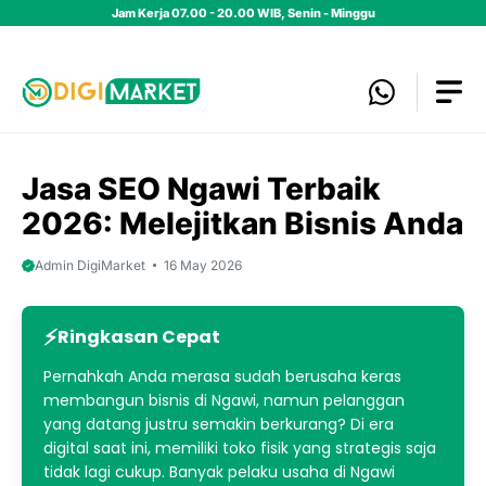
Skip
Jam Kerja 07.00 - 20.00 WIB, Senin - Minggu
to
content
Jasa SEO Ngawi Terbaik
2026: Melejitkan Bisnis Anda
Admin DigiMarket
16 May 2026
Ringkasan Cepat
Pernahkah Anda merasa sudah berusaha keras
membangun bisnis di Ngawi, namun pelanggan
yang datang justru semakin berkurang? Di era
digital saat ini, memiliki toko fisik yang strategis saja
tidak lagi cukup. Banyak pelaku usaha di Ngawi