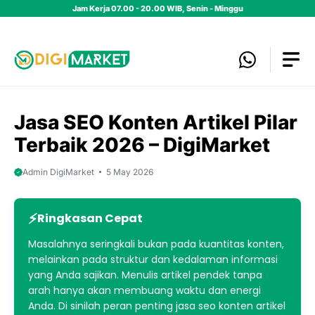
Skip
Jam Kerja 07.00 - 20.00 WIB, Senin - Minggu
to
content
Jasa SEO Konten Artikel Pilar
Terbaik 2026 – DigiMarket
Admin DigiMarket
5 May 2026
Ringkasan Cepat
Masalahnya seringkali bukan pada kuantitas konten,
melainkan pada struktur dan kedalaman informasi
yang Anda sajikan. Menulis artikel pendek tanpa
arah hanya akan membuang waktu dan energi
Anda. Di sinilah peran penting jasa seo konten artikel