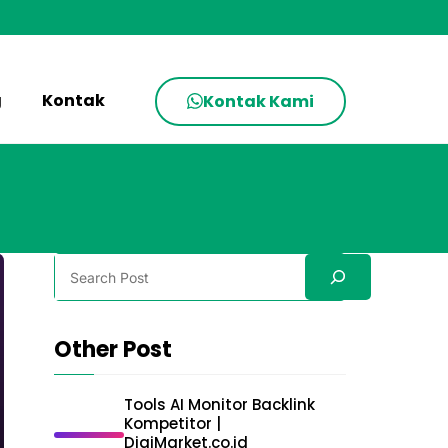
g
Kontak
Kontak Kami
Search
Other Post
Tools AI Monitor Backlink
Kompetitor |
DigiMarket.co.id