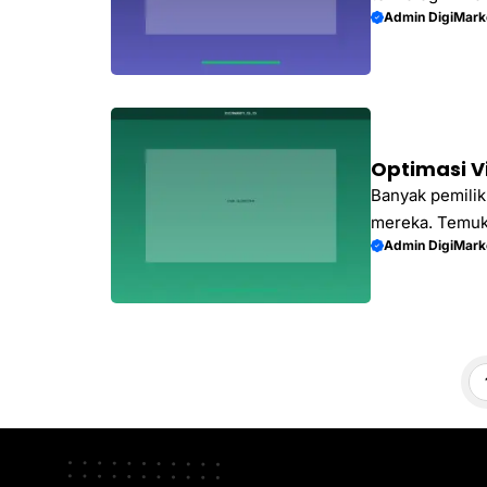
Admin DigiMark
global dengan 
Optimasi V
Banyak pemilik
mereka. Temuk
Admin DigiMark
video Anda dit
Pa