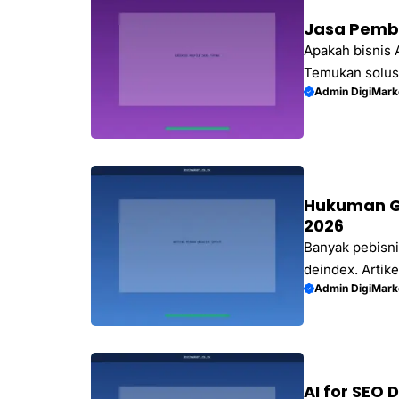
Jasa Pemb
Apakah bisnis 
Temukan solusi
Admin DigiMark
dirancang untu
DigiMarket.
Hukuman Go
2026
Banyak pebisni
deindex. Artik
Admin DigiMark
solusi membang
AI for SEO 