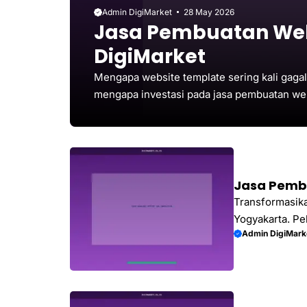
Admin DigiMarket
28 May 2026
Jasa Pembuatan Web
DigiMarket
Mengapa website template sering kali gag
mengapa investasi pada jasa pembuatan web
pasar digital di 2026.
Jasa Pemb
Transformasika
Yogyakarta. Pel
Admin DigiMark
online dan pen