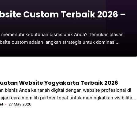
site Custom Terbaik 2026 –
al memenuhi kebutuhan bisnis unik Anda? Temukan alasan
site custom adalah langkah strategis untuk dominasi
uatan Website Yogyakarta Terbaik 2026
n bisnis Anda ke ranah digital dengan website profesional di
ajari cara memilih partner tepat untuk meningkatkan visibilitas
et
27 May 2026
jualan Anda secara signifikan.