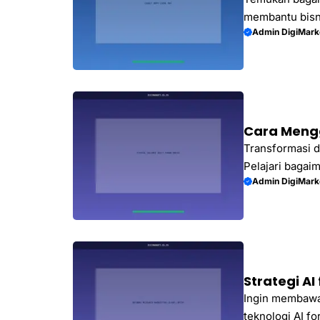
membantu bisn
Admin DigiMark
mesin pencari 
bersama DigiM
Cara Mengg
Transformasi d
Pelajari bagai
Admin DigiMark
dan mengapa ba
Strategi AI
Ingin membawa
teknologi AI f