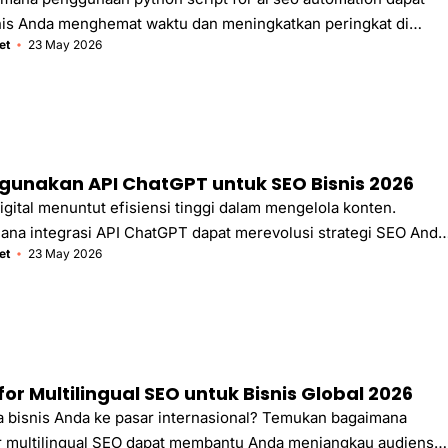
is Anda menghemat waktu dan meningkatkan peringkat di
et
23 May 2026
secara otomatis. Pelajari strategi digital marketing masa depan
arket.
unakan API ChatGPT untuk SEO Bisnis 2026
igital menuntut efisiensi tinggi dalam mengelola konten.
mana integrasi API ChatGPT dapat merevolusi strategi SEO Anda
et
23 May 2026
ntuan tenaga ahli sangat diperlukan untuk hasil maksimal.
 for Multilingual SEO untuk Bisnis Global 2026
 bisnis Anda ke pasar internasional? Temukan bagaimana
or multilingual SEO dapat membantu Anda menjangkau audiens