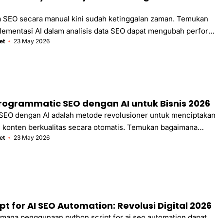
a SEO secara manual kini sudah ketinggalan zaman. Temukan
lementasi AI dalam analisis data SEO dapat mengubah perform
et
23 May 2026
ara signifikan di tahun 2026.
ogrammatic SEO dengan AI untuk Bisnis 2026
SEO dengan AI adalah metode revolusioner untuk menciptakan
 konten berkualitas secara otomatis. Temukan bagaimana
et
23 May 2026
apat membantu bisnis Anda berkembang pesat.
pt for AI SEO Automation: Revolusi Digital 2026
ana penggunaan python script for ai seo automation dapat