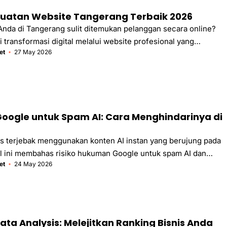
uatan Website Tangerang Terbaik 2026
Anda di Tangerang sulit ditemukan pelanggan secara online?
 transformasi digital melalui website profesional yang
et
27 May 2026
k meningkatkan konversi dan kredibilitas bisnis Anda bersama
ogle untuk Spam AI: Cara Menghindarinya di
s terjebak menggunakan konten AI instan yang berujung pada
el ini membahas risiko hukuman Google untuk spam AI dan
et
24 May 2026
un konten berkualitas.
Data Analysis: Melejitkan Ranking Bisnis Anda