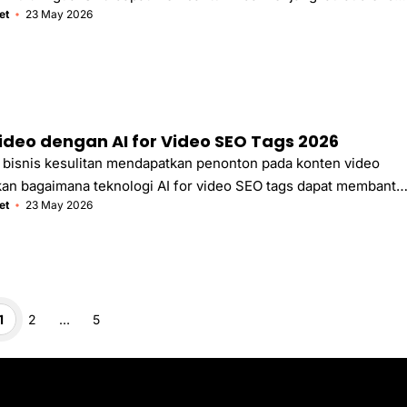
et
23 May 2026
konten yang relevan dan teroptimasi secara otomatis.
ideo dengan AI for Video SEO Tags 2026
 bisnis kesulitan mendapatkan penonton pada konten video
an bagaimana teknologi AI for video SEO tags dapat membantu
et
23 May 2026
emukan oleh calon pelanggan secara otomatis dan akurat.
ge
Page
Page
1
2
…
5