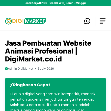
Skip
Jam Kerja 07.00 - 20.00 WIB, Senin - Minggu
to
content
Jasa Pembuatan Website
Animasi Profesional |
DigiMarket.co.id
Admin DigiMarket
5 July 2026
Ringkasan Cepat
Di dunia digital yang semakin kompetitif, menarik
perhatian audiens menjadi tantangan tersendiri.
Salah satu cara efektif untuk menonjol adalah
melalui penggunaan website animasi. Jasa