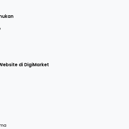
emukan
e
ebsite di DigiMarket
ama