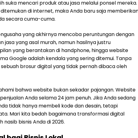
bih suka mencari produk atau jasa melalui ponsel mereka.
k ditemukan di internet, maka Anda baru saja memberika
nda secara cuma-cuma.
k pengusaha yang akhirnya mencoba peruntungan dengan
jasa yang asal murah, namun hasilnya justru
ilan yang berantakan di handphone, hingga website
ma Google adalah kendala yang sering ditemui. Tanpa
 sebuah brosur digital yang tidak pernah dibaca oleh
ahami bahwa website bukan sekadar pajangan. Website
k penjualan Anda selama 24 jam penuh. Jika Anda sedang
Anda tidak hanya membeli kode dan desain, tetapi
ta. Mari kita bedah bagaimana transformasi digital
nasib bisnis Anda di 2026.
l bagi Bisnis Lokal