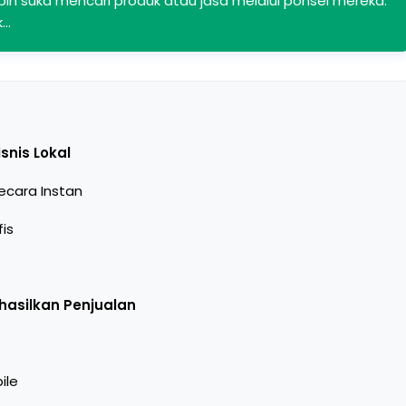
bih suka mencari produk atau jasa melalui ponsel mereka.
k…
snis Lokal
cara Instan
is
hasilkan Penjualan
ile