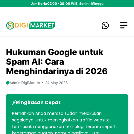
Skip
Jam Kerja 07.00 - 20.00 WIB, Senin - Minggu
to
content
Hukuman Google untuk
Spam AI: Cara
Menghindarinya di 2026
Admin DigiMarket
24 May 2026
Ringkasan Cepat
Pernahkah Anda merasa sudah melakukan
segalanya untuk meningkatkan traffic website,
termasuk menggunakan teknologi terbaru seperti
kecerdasan buatan, namun hasilnya justru