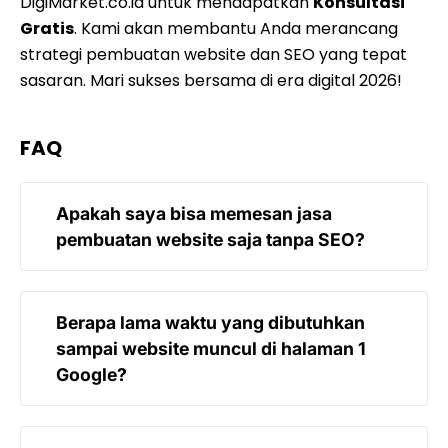
DigiMarket.co.id untuk mendapatkan
Konsultasi
Gratis
. Kami akan membantu Anda merancang
strategi pembuatan website dan SEO yang tepat
sasaran. Mari sukses bersama di era digital 2026!
FAQ
Apakah saya bisa memesan jasa
pembuatan website saja tanpa SEO?
Tentu saja bisa. Namun, kami sangat
Berapa lama waktu yang dibutuhkan
menyarankan untuk minimal melakukan
sampai website muncul di halaman 1
optimasi SEO dasar (On-Page) agar website
Google?
Anda memiliki peluang untuk ditemukan oleh
calon pelanggan. Website tanpa SEO ibarat
menyebar brosur di tengah hutan yang sepi.
SEO adalah proses organik yang