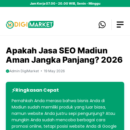
Skip
Jam Kerja 07.00 - 20.00 WIB, Senin - Minggu
to
content
Apakah Jasa SEO Madiun
Aman Jangka Panjang? 2026
Admin DigiMarket
19 May 2026
Ringkasan Cepat
Pernahkah Anda merasa bahwa bisnis Anda di
Madiun sudah memiliki produk yang luar biasa,
namun website Anda justru sepi pengunjung? Atau
mungkin Anda sudah mencoba berbagai cara
promosi online, tetapi posisi website Anda di Google