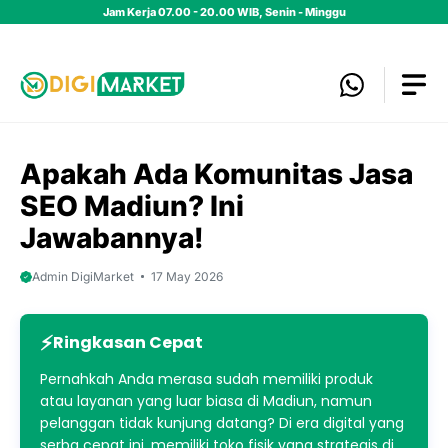
Skip
Jam Kerja 07.00 - 20.00 WIB, Senin - Minggu
to
content
Apakah Ada Komunitas Jasa
SEO Madiun? Ini
Jawabannya!
Admin DigiMarket
17 May 2026
Ringkasan Cepat
Pernahkah Anda merasa sudah memiliki produk
atau layanan yang luar biasa di Madiun, namun
pelanggan tidak kunjung datang? Di era digital yang
serba cepat ini, memiliki toko fisik yang strategis di