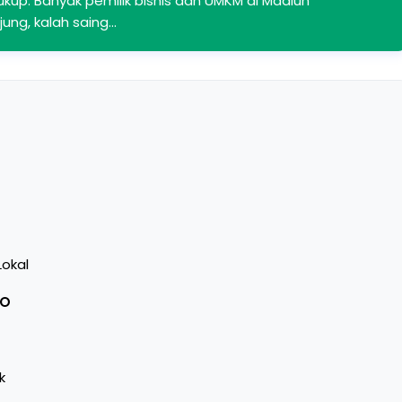
ukup. Banyak pemilik bisnis dan UMKM di Madiun
ung, kalah saing…
Lokal
EO
k