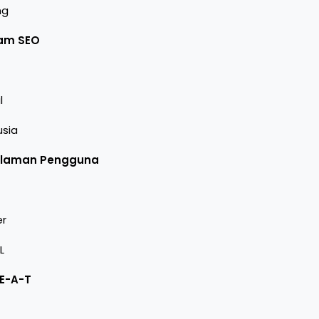
ng
lam SEO
l
sia
galaman Pengguna
er
L
E-A-T