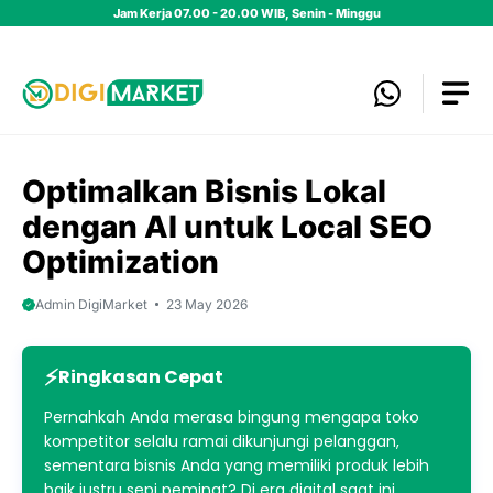
Skip
Jam Kerja 07.00 - 20.00 WIB, Senin - Minggu
to
content
Optimalkan Bisnis Lokal
dengan AI untuk Local SEO
Optimization
Admin DigiMarket
23 May 2026
Ringkasan Cepat
Pernahkah Anda merasa bingung mengapa toko
kompetitor selalu ramai dikunjungi pelanggan,
sementara bisnis Anda yang memiliki produk lebih
baik justru sepi peminat? Di era digital saat ini,