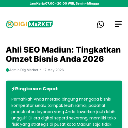
Skip
Jam Kerja 07.00 - 20.00 WIB, Senin - Minggu
to
content
Ahli SEO Madiun: Tingkatkan
Omzet Bisnis Anda 2026
Admin DigiMarket
17 May 2026
Ringkasan Cepat
Pernahkah Anda merasa bingung mengapa bisnis
kompetitor selalu tampak lebih ramai, padahal
produk atau layanan yang Anda tawarkan jauh lebih
unggul? Di era digital seperti sekarang, memiliki toko
fisik yang strategis di pusat kota Madiun saja tidak