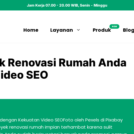
Jam Kerja 07.00 - 20.00 WIB, Senin - Minggu
NEW
Home
Layanan
Produk
Blo
k Renovasi Rumah Anda
ideo SEO
engan Kekuatan Video SEOFoto oleh Pexels di Pixabay
yek renovasi rumah impian terhambat karena sulit