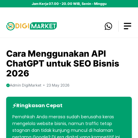
Skip
Jam Kerja 07.00 - 20.00 WIB, Senin - Minggu
to
content
Cara Menggunakan API
ChatGPT untuk SEO Bisnis
2026
Admin DigiMarket
23 May 2026
Ringkasan Cepat
Pernahkah Anda merasa sudah berusaha keras
mengelola website bisnis, namun traffic tetap
stagnan dan tidak kunjung muncul di halaman
pertama Google? Di era digital yang kompetitif ini,