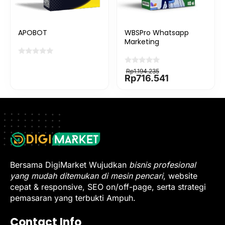
APOBOT
WBSPro Whatsapp
Marketing
Original
Current
Rp
1.194.235
price
price
Rp
716.541
was:
is:
Rp1.194.235.
Rp716.541.
Bersama DigiMarket Wujudkan
bisnis profesional
yang mudah ditemukan di mesin pencari
, website
cepat & responsive, SEO on/off-page, serta strategi
pemasaran yang terbukti Ampuh.
Contact Info