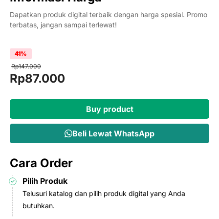
Dapatkan produk digital terbaik dengan harga spesial. Promo
terbatas, jangan sampai terlewat!
41%
Rp
147.000
Original
Current
Rp
87.000
price
price
was:
is:
Buy product
Rp147.000.
Rp87.000.
Beli Lewat WhatsApp
Cara Order
Pilih Produk
Telusuri katalog dan pilih produk digital yang Anda
butuhkan.