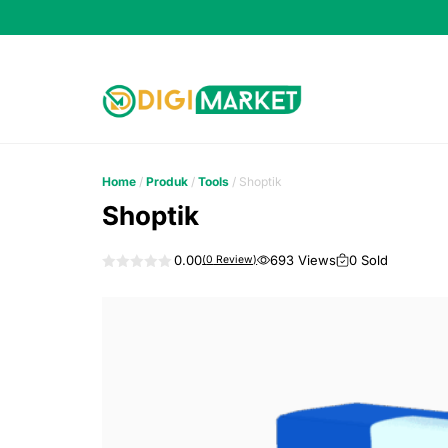
Skip
to
content
Home
/
Produk
/
Tools
/ Shoptik
Shoptik
693 Views
0 Sold
0.00
(
0
Review)