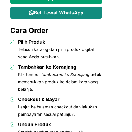
Rp994.000.
Rp447.300.
Beli Lewat WhatsApp
Cara Order
Pilih Produk
Telusuri katalog dan pilih produk digital
yang Anda butuhkan.
Tambahkan ke Keranjang
Klik tombol
Tambahkan ke Keranjang
untuk
memasukkan produk ke dalam keranjang
belanja.
Checkout & Bayar
Lanjut ke halaman checkout dan lakukan
pembayaran sesuai petunjuk.
Unduh Produk
Setelah pembayaran berhasil, link