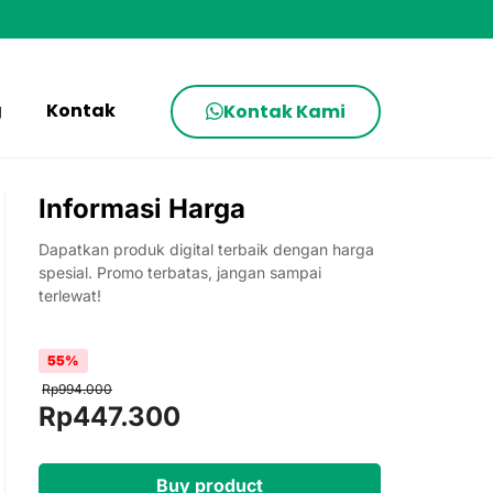
g
Kontak
Kontak Kami
Informasi Harga
Dapatkan produk digital terbaik dengan harga
spesial. Promo terbatas, jangan sampai
terlewat!
55%
Rp
994.000
Original
Current
Rp
447.300
price
price
was:
is:
Buy product