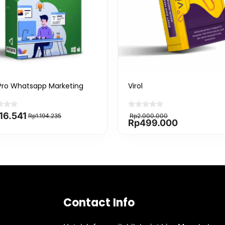
ro Whatsapp Marketing
Virol
inal
rent
Original
Current
16.541
Rp
1.194.235
Rp
2.000.000
e
e
price
price
Rp
499.000
:
was:
is:
.194.235.
16.541.
Rp2.000.000.
Rp499.000.
Contact Info