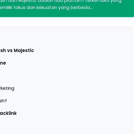
mrush dan Majestic adalah dua platform terkemuka yang
emiliki fokus dan kekuatan yang berbeda.…
h vs Majestic
One
rketing
sh?
acklink