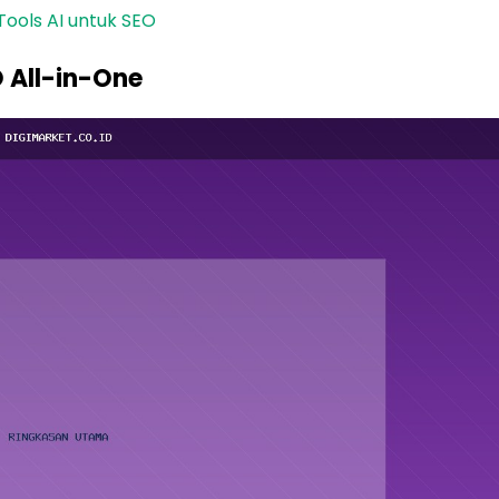
 Tools AI untuk SEO
 All-in-One