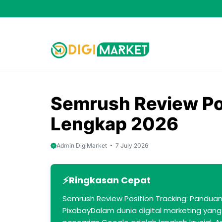
Skip
to
content
Semrush Review Po
Lengkap 2026
Admin DigiMarket
7 July 2026
Ringkasan Cepat
Semrush Review Position Tracking: Panduan
PixabayDalam dunia digital marketing yang