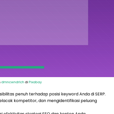
h
dmncwndrlch
di
Pixabay
ibilitas penuh terhadap posisi keyword Anda di SERP.
lacak kompetitor, dan mengidentifikasi peluang
si efektivitas strategi SEO dan konten Anda.