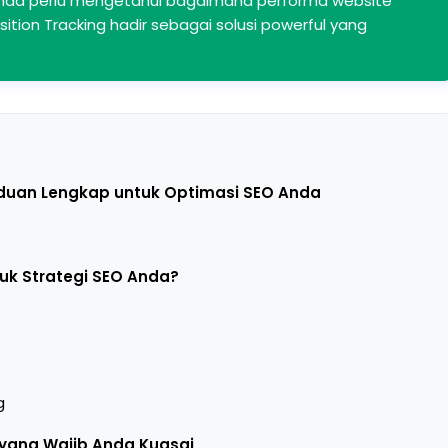
 Anda perlu mengetahui bagaimana performa website
tion Tracking hadir sebagai solusi powerful yang
nduan Lengkap untuk Optimasi SEO Anda
uk Strategi SEO Anda?
g
 yang Wajib Anda Kuasai