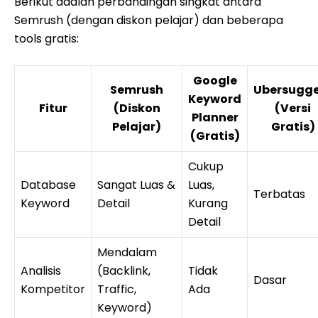
Berikut adalah perbandingan singkat antara
Semrush (dengan diskon pelajar) dan beberapa
tools gratis:
Google
Semrush
Ubersugge
Keyword
Fitur
(Diskon
(Versi
Planner
Pelajar)
Gratis)
(Gratis)
Cukup
Database
Sangat Luas &
Luas,
Terbatas
Keyword
Detail
Kurang
Detail
Mendalam
Analisis
(Backlink,
Tidak
Dasar
Kompetitor
Traffic,
Ada
Keyword)